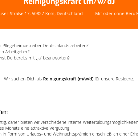
Reinigungskraft (m/w/d)
ser-Straße 17, 50827 Köln, Deutschland
Mit oder ohne Beruf
 Pflegeheimbetreiber Deutschlands arbeiten?
en Arbeitgeber?
nst Du bereits mit „ja“ beantworten?
Wir suchen Dich als
Reinigungskraft (m/w/d)
für unsere Residenz.
Ort:
htig, daher bieten wir verschiedene interne Weiterbildungsmöglichkeite
es Monats eine attraktive Vergütung
n in Form von Urlaubs- und Weihnachtsprämien einschließlich einer Erho