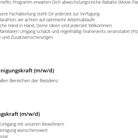
efits Programm erwarten Dich abwechslungsreiche Rabatte (Movie Park
sere Fachabteilung steht Dir jederzeit zur Verfügung
arathon, wir achten auf optimierte Arbeitsabläufe
eiche Hand in Hand, Deine Ideen sind jederzeit Willkommen
amiliären Umgang schätzt und regelmäßig Teamevents veranstaltet (Pizza,
ge und Zusatzversicherungen
inigungskraft (m/w/d)
allen Bereichen der Residenz
ngskraft (m/w/d)
er Umgang mit unseren Bewohnern
reinigung wünschenswert
ssig