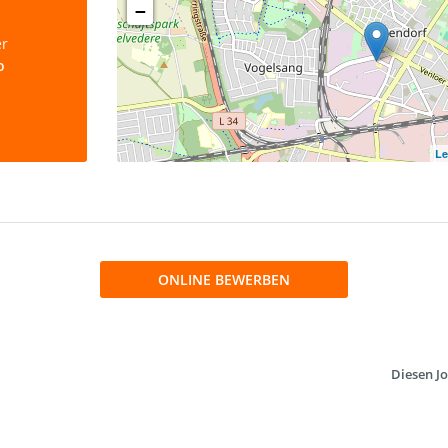
−
er
o
Le
ONLINE BEWERBEN
Diesen Jo