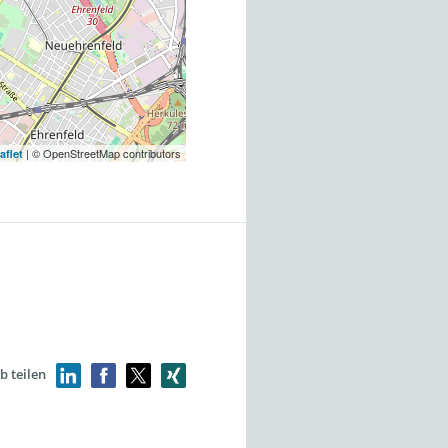
| © OpenStreetMap contributors
aflet
b teilen